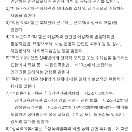
인정하는 인간으로서의 존엄과 가치 및 자유와 권리를 말한다.
“이용자”라 함은 복지관의 서비스를 일시적, 장기적으로 이용하는
사람을 말한다.
“직원”이라 함은 복지관에 근무하는 근로자(비정규직 포함)를
말한다.
“이해관계자”라 함은 이용자와 관련된 이용자의 법정대리인,
활동지원인, 요양보호사, 시설 운영과 관련된 외부위원 및 강사,
자원봉사자, 사회복지실습생 등을 말한다.
“폭언”이라 함은 상대방에게 인격적 모욕감 또는 수치심을 일으키는
표현이나 욕설 등 「대한민국헌법」 제10조에서 보장하는
인격권을 침해하는 언행을 말한다.
“폭행”이라 함은 상대방의 신체에 대한 일체의 불법적인 유형력의
행사를 말한다.
“성희롱”이라 함은 「국가인권위원회법」 제2조제3호라목,
「남녀고용평등과 일･가정 양립 지원에 관한 법률」 제2조제2호 및
「양성평등기본법」 제3조제2호에 따른 성희롱에 해당하는 행위를
포함하여 상대방에게 성적 굴욕감, 수치심 또는 혐오감을 일으키는
일체의 행위를 말한다.
“성폭력”이라 함은 「성폭력범죄의 처벌 등에 관한 특례법」에 따른