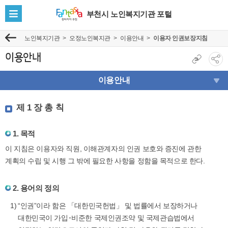
부천시 노인복지기관 포털
전
체
노인복지기관
오정노인복지관
이용안내
이용자 인권보장지침
이
메
전
뉴
이용안내
현
>
소
보
재
셜
이용안내
기
페
네
이
트
이
제 1 장 총 칙
지
워
용
주
크
자
소
1. 목적
공
인
복
이 지침은 이용자와 직원, 이해관계자의 인권 보호와 증진에 관한
유
권
사
계획의 수립 및 시행 그 밖에 필요한 사항을 정함을 목적으로 한다.
보
보
기
장
2. 용어의 정의
지
침
“인권”이라 함은 「대한민국헌법」 및 법률에서 보장하거나
대한민국이 가입･비준한 국제인권조약 및 국제관습법에서