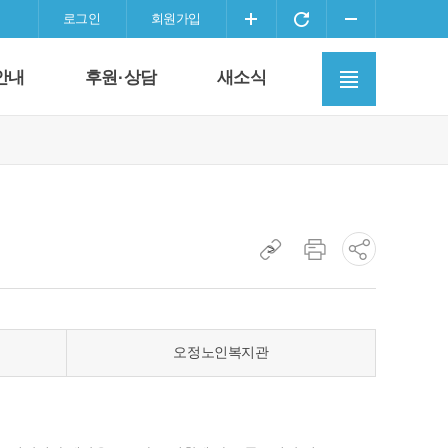
화
화
화
로그인
회원가입
면
면
면
사
확
초
축
안내
후원·상담
새소식
이
대
기
소
트
화
맵
이
동
현
>
현
소
재
재
셜
페
페
네
이
이
트
지
오정노인복지관
지
워
주
인
크
소
쇄
공
복
유
사