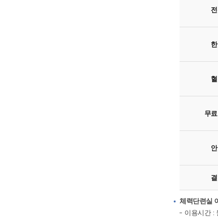
전
한
혈
무료
안
결
체력단련실 
이용시간 : 월