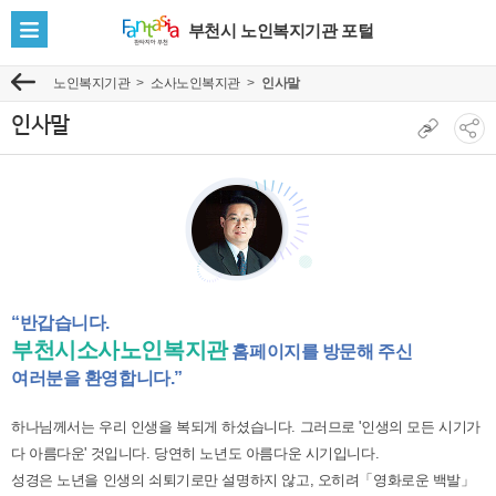
부천시 노인복지기관 포털
전
체
노인복지기관
소사노인복지관
인사말
이
메
전
뉴
인사말
현
>
소
보
재
셜
기
페
네
이
트
지
워
주
크
소
공
복
“반갑습니다.
유
사
부천시소사노인복지관
홈페이지를 방문해 주신
보
여러분을 환영합니다.”
기
하나님께서는 우리 인생을 복되게 하셨습니다. 그러므로 '인생의 모든 시기가
다 아름다운' 것입니다. 당연히 노년도 아름다운 시기입니다.
성경은 노년을 인생의 쇠퇴기로만 설명하지 않고, 오히려「영화로운 백발」