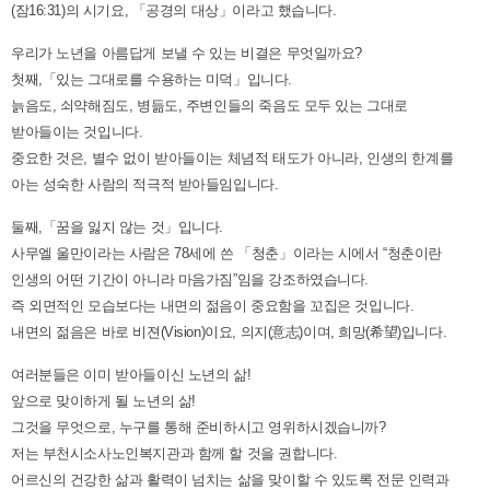
(잠16:31)의 시기요, 「공경의 대상」이라고 했습니다.
우리가 노년을 아름답게 보낼 수 있는 비결은 무엇일까요?
첫째,「있는 그대로를 수용하는 미덕」입니다.
늙음도, 쇠약해짐도, 병듦도, 주변인들의 죽음도 모두 있는 그대로
받아들이는 것입니다.
중요한 것은, 별수 없이 받아들이는 체념적 태도가 아니라, 인생의 한계를
아는 성숙한 사람의 적극적 받아들임입니다.
둘째,「꿈을 잃지 않는 것」입니다.
사무엘 울만이라는 사람은 78세에 쓴 「청춘」이라는 시에서 “청춘이란
인생의 어떤 기간이 아니라 마음가짐”임을 강조하였습니다.
즉 외면적인 모습보다는 내면의 젊음이 중요함을 꼬집은 것입니다.
내면의 젊음은 바로 비젼(Vision)이요, 의지(意志)이며, 희망(希望)입니다.
여러분들은 이미 받아들이신 노년의 삶!
앞으로 맞이하게 될 노년의 삶!
그것을 무엇으로, 누구를 통해 준비하시고 영위하시겠습니까?
저는 부천시소사노인복지관과 함께 할 것을 권합니다.
어르신의 건강한 삶과 활력이 넘치는 삶을 맞이할 수 있도록 전문 인력과