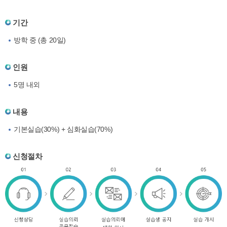
기간
방학 중 (총 20일)
인원
5명 내외
내용
기본실습(30%) + 심화실습(70%)
신청절차