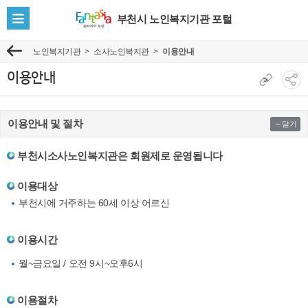
부천시 노인복지기관 포털
전
체
노인복지기관
소사노인복지관
이용안내
이
메
전
뉴
이용안내
현
>
소
보
재
셜
기
페
네
이용안내 및 절차
닫기
이
트
지
워
부천시소사노인복지관은 회원제로 운영됩니다
주
크
소
이용대상
공
복
부천시에 거주하는 60세 이상 어르신
유
사
보
기
이용시간
월~금요일 / 오전 9시~오후6시
이용절차