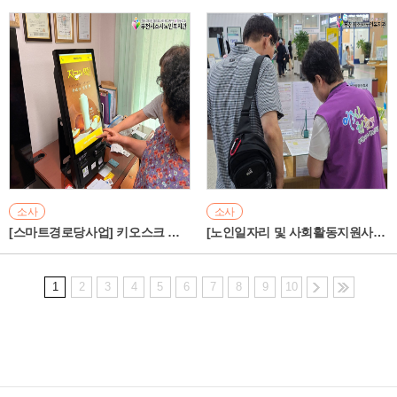
소사
소사
[스마트경로당사업] 키오스크 활용 교육 진행
[노인일자리 및 사회활동지원사업] 2026년 7월 모니터링 실시
1
2
3
4
5
6
7
8
9
10