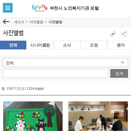
부천시 노인복지기관 포털
전
체
새소식
사진앨범
사진앨범
이
메
전
뉴
사진앨범
현
>
소
보
재
셜
전체
시니어클럽
소사
오정
원미
기
페
네
이
트
지
워
주
크
검색
소
공
복
유
총
15877
건
(
1
/
1324
page)
사
보
기