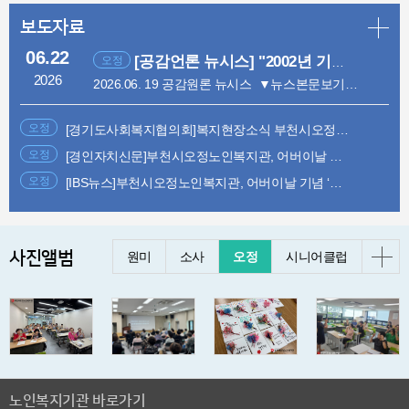
보도자료
보
더
06.22
[공감언론 뉴시스] "2002년 기억나네"...노인복지관 채운 월드컵 실버함성
오정
자
2026
2026.06. 19 공감원론 뉴시스 ▼뉴스본문보기 https://www.newsis....
료
더
오정
[경기도사회복지협의회]복지현장소식 부천시오정노인복지관, 어버이날 기념 '봄날 걷기대회' 성황리 개최
보
오정
[경인자치신문]부천시오정노인복지관, 어버이날 기념 ‘봄날 걷기대회’ 성황리 개최 디지털·환경·마음건강 담은 다채로운 체험부스로 큰 호응
기
오정
[IBS뉴스]부천시오정노인복지관, 어버이날 기념 ‘봄날 걷기대회’ 성황리 개최
부
사진앨범
오
원미
소사
오정
시니어클럽
천
정
시
노
사
인
복
진
지
기
부
앨
관
노인복지기관 바로가기
천