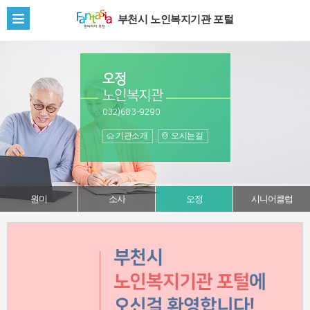
부천시 노인복지기관 포털
전
체
메
뉴
오정
보
노인복지관
기
032)683-9290
기관소개
오시는길
원미
소사
오정
시니어클럽
부
천
시
노
인
복
지