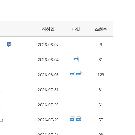
보
기
작성일
파일
조회수
2026-08-07
9
 강사(시니어방송댄스) 채용 결과 공고
새
글
2026-08-04
61
간보호센터 요양보호사 채용 공고
2026-08-03
129
2026-07-31
61
생활지원사 긴급 채용 최종 합격자 공고
2026-07-29
61
 생활지원사 긴급 채용 서류합격자 공고
2026-07-29
57
공고