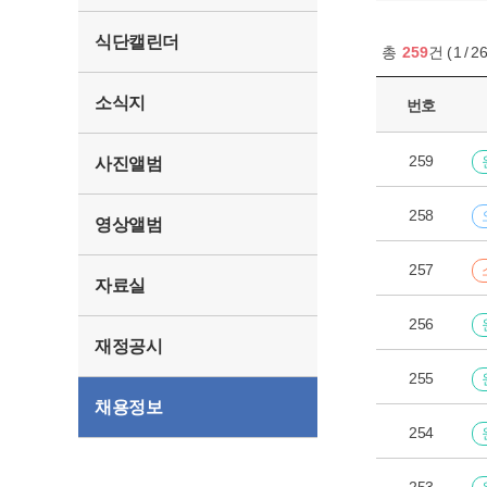
식단캘린더
총
259
건
(
1
/
2
소식지
번호
259
사진앨범
258
영상앨범
257
자료실
256
재정공시
255
채용정보
254