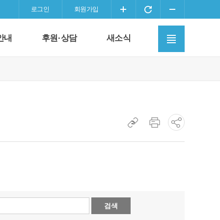
화
화
화
로그인
회원가입
면
면
면
사
확
초
축
안내
후원·상담
새소식
이
대
기
소
트
화
맵
이
동
현
>
현
소
재
재
셜
페
페
네
이
이
트
지
지
워
주
인
크
소
쇄
공
복
검색
유
사